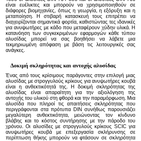
είναι ευέλικτες και μπορούν να χρησιμοποιηθούν σε
διάφορες βιομηχανίες, όπως η γεωργία, η εξόρυξη και η
μεταποίηση. Η στιβαρή κατασκευή τους επιτρέπει να
διαχειρίζονται σημαντικά φορτία, καθιστώντας τες ιδανικές
για ανυψωτήρες με κάδο που μεταφέρουν χύδην υλικά. Η
κατανόηση των συγκεκριμένων εφαρμογών κάθε τύπου
αλυσίδας μπορεί να σας βοηθήσει να λάβετε μια
τεκμηριωμένη απόφαση με βάση τις λειτουργικές σας
ανάγκες.
Δοκιμή σκληρότητας και αντοχής αλυσίδας
Ένας από τους κρίσιμους παράγοντες στην επιλογή μιας
αλυσίδας με στρογγυλούς κρίκους για ανυψωτήρες κουβά
είναι η ανθεκτικότητά της. Η δοκιμή σκληρότητας της
αλυσίδας είναι απαραίτητη για την αξιολόγηση της
αντοχής του υλικού στη φθορά και την παραμόρφωση. Μια
αλυσίδα που πληροί τις απαιτήσεις σκληρότητας που
περιγράφονται στα πρότυπα DIN συνήθως παρουσιάζει
μεγαλύτερη ανθεκτικότητα, μειώνοντας τον κίνδυνο
βλάβης και το κόστος συντήρησης με την πάροδο του
χρόνου. Οι αλυσίδες με στρογγυλούς κρίκους SCIC για
ανυψωτήρες κουβά με επεξεργασία σκλήρυνσης σε
περίπτωση θήκης μπορούν να φτάσουν σε σκληρότητα