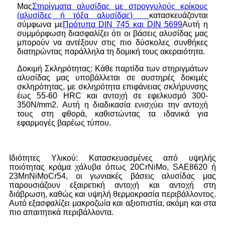
Μας
Στηρίγματα αλυσίδας με στρογγυλούς κρίκους
(αλυσίδες ή τόξα αλυσίδας)
κατασκευάζονται
σύμφωνα με
Πρότυπα DIN 745 και DIN 5699
Αυτή η
συμμόρφωση διασφαλίζει ότι οι βάσεις αλυσίδας μας
μπορούν να αντέξουν στις πιο δύσκολες συνθήκες
διατηρώντας παράλληλα τη δομική τους ακεραιότητα.
Δοκιμή Σκληρότητας: Κάθε παρτίδα των στηριγμάτων
αλυσίδας μας υποβάλλεται σε αυστηρές δοκιμές
σκληρότητας, με σκληρότητα επιφάνειας σκλήρυνσης
έως 55-60 HRC και αντοχή σε εφελκυσμό 300-
350N/mm2. Αυτή η διαδικασία ενισχύει την αντοχή
τους στη φθορά, καθιστώντας τα ιδανικά για
εφαρμογές βαρέως τύπου.
Ιδιότητες Υλικού: Κατασκευασμένες από υψηλής
ποιότητας κράμα χάλυβα όπως 20CrNiMo, SAE8620 ή
23MnNiMoCr54, οι γωνιακές βάσεις αλυσίδας μας
παρουσιάζουν εξαιρετική αντοχή και αντοχή στη
διάβρωση, καθώς και υψηλή θερμοκρασία περιβάλλοντος.
Αυτό εξασφαλίζει μακροζωία και αξιοπιστία, ακόμη και στα
πιο απαιτητικά περιβάλλοντα.