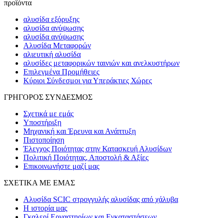
προϊόντα
αλυσίδα εξόρυξης
αλυσίδα ανύψωσης
αλυσίδα ανύψωσης
Αλυσίδα Μεταφορών
αλιευτική αλυσίδα
αλυσίδες μεταφορικών ταινιών και ανελκυστήρων
Επιλεγμένα Προμήθειες
Κύριοι Σύνδεσμοι για Υπεράκτιες Χώρες
ΓΡΗΓΟΡΟΣ ΣΥΝΔΕΣΜΟΣ
Σχετικά με εμάς
Υποστήριξη
Μηχανική και Έρευνα και Ανάπτυξη
Πιστοποίηση
Έλεγχος Ποιότητας στην Κατασκευή Αλυσίδων
Πολιτική Ποιότητας, Αποστολή & Αξίες
Επικοινωνήστε μαζί μας
ΣΧΕΤΙΚΑ ΜΕ ΕΜΑΣ
Αλυσίδα SCIC στρογγυλής αλυσίδας από χάλυβα
Η ιστορία μας
Γκαλερί Εργαστηρίων και Εγκαταστάσεων