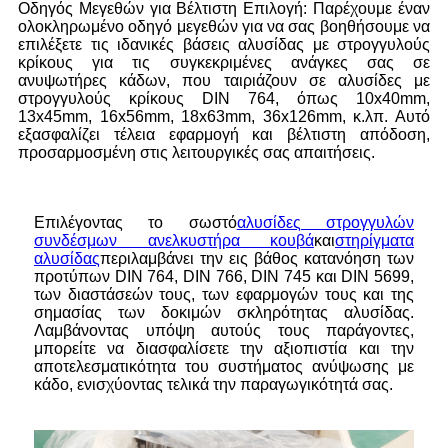
Οδηγός Μεγεθών για Βέλτιστη Επιλογή: Παρέχουμε έναν
ολοκληρωμένο οδηγό μεγεθών για να σας βοηθήσουμε να
επιλέξετε τις ιδανικές βάσεις αλυσίδας με στρογγυλούς
κρίκους για τις συγκεκριμένες ανάγκες σας σε
ανυψωτήρες κάδων, που ταιριάζουν σε αλυσίδες με
στρογγυλούς κρίκους DIN 764, όπως 10x40mm,
13x45mm, 16x56mm, 18x63mm, 36x126mm, κ.λπ. Αυτό
εξασφαλίζει τέλεια εφαρμογή και βέλτιστη απόδοση,
προσαρμοσμένη στις λειτουργικές σας απαιτήσεις.
Επιλέγοντας το σωστό
αλυσίδες στρογγυλών
συνδέσμων ανελκυστήρα κουβά
και
στηρίγματα
αλυσίδας
περιλαμβάνει την εις βάθος κατανόηση των
προτύπων DIN 764, DIN 766, DIN 745 και DIN 5699,
των διαστάσεών τους, των εφαρμογών τους και της
σημασίας των δοκιμών σκληρότητας αλυσίδας.
Λαμβάνοντας υπόψη αυτούς τους παράγοντες,
μπορείτε να διασφαλίσετε την αξιοπιστία και την
αποτελεσματικότητα του συστήματος ανύψωσης με
κάδο, ενισχύοντας τελικά την παραγωγικότητά σας.