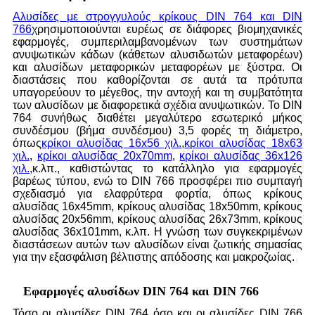
Αλυσίδες με στρογγυλούς κρίκους DIN 764 και DIN
766
χρησιμοποιούνται ευρέως σε διάφορες βιομηχανικές
εφαρμογές, συμπεριλαμβανομένων των συστημάτων
ανυψωτικών κάδων (κάθετων αλυσιδωτών μεταφορέων)
και αλυσίδων μεταφορικών μεταφορέων με ξύστρα. Οι
διαστάσεις που καθορίζονται σε αυτά τα πρότυπα
υπαγορεύουν το μέγεθος, την αντοχή και τη συμβατότητα
των αλυσίδων με διαφορετικά σχέδια ανυψωτικών. Το DIN
764 συνήθως διαθέτει μεγαλύτερο εσωτερικό μήκος
συνδέσμου (βήμα συνδέσμου) 3,5 φορές τη διάμετρο,
όπως
κρίκοι αλυσίδας 16x56 χιλ.
,
κρίκοι αλυσίδας 18x63
χιλ.
,
κρίκοι αλυσίδας 20x70mm
,
κρίκοι αλυσίδας 36x126
χιλ.,
κ.λπ., καθιστώντας το κατάλληλο για εφαρμογές
βαρέως τύπου, ενώ το DIN 766 προσφέρει πιο συμπαγή
σχεδιασμό για ελαφρύτερα φορτία, όπως κρίκους
αλυσίδας 16x45mm, κρίκους αλυσίδας 18x50mm, κρίκους
αλυσίδας 20x56mm, κρίκους αλυσίδας 26x73mm, κρίκους
αλυσίδας 36x101mm, κ.λπ. Η γνώση των συγκεκριμένων
διαστάσεων αυτών των αλυσίδων είναι ζωτικής σημασίας
για την εξασφάλιση βέλτιστης απόδοσης και μακροζωίας.
Εφαρμογές αλυσίδων DIN 764 και DIN 766
Τόσο οι αλυσίδες DIN 764 όσο και οι αλυσίδες DIN 766