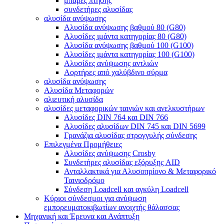
μπάρες πτήσης
συνδετήρες αλυσίδας
αλυσίδα ανύψωσης
Αλυσίδα ανύψωσης βαθμού 80 (G80)
Αλυσίδες ιμάντα κατηγορίας 80 (G80)
Αλυσίδα ανύψωσης βαθμού 100 (G100)
Αλυσίδες ιμάντα κατηγορίας 100 (G100)
Αλυσίδες ανύψωσης αντλιών
Αορτήρες από χαλύβδινο σύρμα
αλυσίδα ανύψωσης
Αλυσίδα Μεταφορών
αλιευτική αλυσίδα
αλυσίδες μεταφορικών ταινιών και ανελκυστήρων
Αλυσίδες DIN 764 και DIN 766
Αλυσίδες αλυσίδων DIN 745 και DIN 5699
Γρανάζια αλυσίδας στρογγυλής σύνδεσης
Επιλεγμένα Προμήθειες
Αλυσίδες ανύψωσης Crosby
Συνδετήρες αλυσίδας εξόρυξης AID
Ανταλλακτικά για Αλυσοπρίονο & Μεταφορικό
Ταινιοδρόμο
Σύνδεση Loadcell και αγκύλη Loadcell
Κύριοι σύνδεσμοι για ανύψωση
εμπορευματοκιβωτίων ανοιχτής θάλασσας
Μηχανική και Έρευνα και Ανάπτυξη