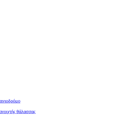
αινιοδρόμο
ανοιχτής θάλασσας