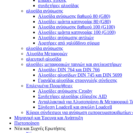
μπάρες πτήσης
συνδετήρες αλυσίδας
αλυσίδα ανύψωσης
Αλυσίδα ανύψωσης βαθμού 80 (G80)
Αλυσίδες ιμάντα κατηγορίας 80 (G80)
Αλυσίδα ανύψωσης βαθμού 100 (G100)
Αλυσίδες ιμάντα κατηγορίας 100 (G100)
Αλυσίδες ανύψωσης αντλιών
Αορτήρες από χαλύβδινο σύρμα
αλυσίδα ανύψωσης
Αλυσίδα Μεταφορών
αλιευτική αλυσίδα
αλυσίδες μεταφορικών ταινιών και ανελκυστήρων
Αλυσίδες DIN 764 και DIN 766
Αλυσίδες αλυσίδων DIN 745 και DIN 5699
Γρανάζια αλυσίδας στρογγυλής σύνδεσης
Επιλεγμένα Προμήθειες
Αλυσίδες ανύψωσης Crosby
Συνδετήρες αλυσίδας εξόρυξης AID
Ανταλλακτικά για Αλυσοπρίονο & Μεταφορικό Τ
Σύνδεση Loadcell και αγκύλη Loadcell
Κύριοι σύνδεσμοι για ανύψωση εμπορευματοκιβωτίων 
Μηχανική και Έρευνα και Ανάπτυξη
Πιστοποίηση
Νέα και Συχνές Ερωτήσεις