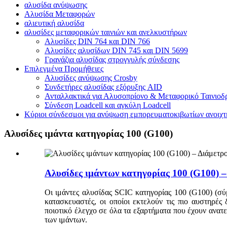
αλυσίδα ανύψωσης
Αλυσίδα Μεταφορών
αλιευτική αλυσίδα
αλυσίδες μεταφορικών ταινιών και ανελκυστήρων
Αλυσίδες DIN 764 και DIN 766
Αλυσίδες αλυσίδων DIN 745 και DIN 5699
Γρανάζια αλυσίδας στρογγυλής σύνδεσης
Επιλεγμένα Προμήθειες
Αλυσίδες ανύψωσης Crosby
Συνδετήρες αλυσίδας εξόρυξης AID
Ανταλλακτικά για Αλυσοπρίονο & Μεταφορικό Ταινιοδ
Σύνδεση Loadcell και αγκύλη Loadcell
Κύριοι σύνδεσμοι για ανύψωση εμπορευματοκιβωτίων ανοιχτ
Αλυσίδες ιμάντα κατηγορίας 100 (G100)
Αλυσίδες ιμάντων κατηγορίας 100 (G100) 
Οι ιμάντες αλυσίδας SCIC κατηγορίας 100 (G100) (σύ
κατασκευαστές, οι οποίοι εκτελούν τις πιο αυστηρές
ποιοτικό έλεγχο σε όλα τα εξαρτήματα που έχουν ανα
των ιμάντων.