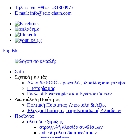
Τηλέφωνο: +86-21-31300975
E-mail: info@scic-chain.com
English
Σπίτι
Σχετικά με εμάς
Αλυσίδα SCIC στρογγυλής αλυσίδας από χάλυβα
Η ιστορία μας
Γκαλερί Εργαστηρίων και Εγκαταστάσεων
Διασφάλιση Ποιότητας
Πολιτική Ποιότητας, Αποστολή & Αξίες
Έλεγχος Ποιότητας στην Κατασκευή Αλυσίδων
Προϊόντα
αλυσίδα εξόρυξης
στρογγυλή αλυσίδα συνδέσμων
επίπεδη αλυσίδα συνδέσμων