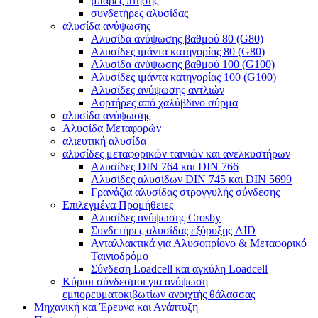
μπάρες πτήσης
συνδετήρες αλυσίδας
αλυσίδα ανύψωσης
Αλυσίδα ανύψωσης βαθμού 80 (G80)
Αλυσίδες ιμάντα κατηγορίας 80 (G80)
Αλυσίδα ανύψωσης βαθμού 100 (G100)
Αλυσίδες ιμάντα κατηγορίας 100 (G100)
Αλυσίδες ανύψωσης αντλιών
Αορτήρες από χαλύβδινο σύρμα
αλυσίδα ανύψωσης
Αλυσίδα Μεταφορών
αλιευτική αλυσίδα
αλυσίδες μεταφορικών ταινιών και ανελκυστήρων
Αλυσίδες DIN 764 και DIN 766
Αλυσίδες αλυσίδων DIN 745 και DIN 5699
Γρανάζια αλυσίδας στρογγυλής σύνδεσης
Επιλεγμένα Προμήθειες
Αλυσίδες ανύψωσης Crosby
Συνδετήρες αλυσίδας εξόρυξης AID
Ανταλλακτικά για Αλυσοπρίονο & Μεταφορικό
Ταινιοδρόμο
Σύνδεση Loadcell και αγκύλη Loadcell
Κύριοι σύνδεσμοι για ανύψωση
εμπορευματοκιβωτίων ανοιχτής θάλασσας
Μηχανική και Έρευνα και Ανάπτυξη