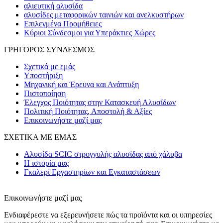
αλιευτική αλυσίδα
αλυσίδες μεταφορικών ταινιών και ανελκυστήρων
Επιλεγμένα Προμήθειες
Κύριοι Σύνδεσμοι για Υπεράκτιες Χώρες
ΓΡΗΓΟΡΟΣ ΣΥΝΔΕΣΜΟΣ
Σχετικά με εμάς
Υποστήριξη
Μηχανική και Έρευνα και Ανάπτυξη
Πιστοποίηση
Έλεγχος Ποιότητας στην Κατασκευή Αλυσίδων
Πολιτική Ποιότητας, Αποστολή & Αξίες
Επικοινωνήστε μαζί μας
ΣΧΕΤΙΚΑ ΜΕ ΕΜΑΣ
Αλυσίδα SCIC στρογγυλής αλυσίδας από χάλυβα
Η ιστορία μας
Γκαλερί Εργαστηρίων και Εγκαταστάσεων
Επικοινωνήστε μαζί μας
Ενδιαφέρεστε να εξερευνήσετε πώς τα προϊόντα και οι υπηρεσίες