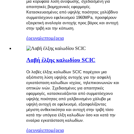
μια κορυφαία λύση ανύψωσης, σχεδιασμένη για
απαιτητικές βιομηχανικές εφαρμογές.
Κατασκευασμένες από υψηλής ποιότητας χαλύβδινο
συρματόσχοινο εφελκυσμού 1960MPa, προσφέρουν
εξαιρετική αναλογία αντοχής προς βάρος και αντοχή
στην τριβή και την κόπωση.
έρευνα
λεπτομέρεια
Λαβή έλξης καλωδίου SCIC
Οι λαβές έλξης καλωδίων SCIC παρέχουν μια
αξιόπιστη λύση υψηλής αντοχής για την ασφαλή
εγκατάσταση καλωδίων ισχύος, τηλεπικοινωνιών και
οπτικών ινών. Σχεδιασμένες για απαιτητικές
εφαρμογές, κατασκευάζονται από συρματόσχοινο
υψηλής ποιότητας από γαλβανισμένο χάλυβα με
υψηλή αντοχή σε εφελκυσμό, εξασφαλίζοντας
μέγιστη ανθεκτικότητα και αντοχή στην τριβή τόσο
κατά την υπόγεια έλξη καλωδίων όσο και κατά την
εναέρια εγκατάσταση καλωδίων.
έρευνα
λεπτομέρεια