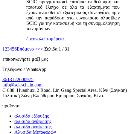
SCIC πραγματοποιεί επιτόπια επιθεώρηση και
ποιοτικό έλεγχο σε όλα τα εξαρτήματα που
έχουν ανατεθεί σε εξωτερικούς συνεργάτες πριν
από την παράδοση στο εργοστάσιο αλυσίδων
SCIC για την κατασκευή και τη συναρμολόγηση
των ιμάντων.
έρευνα
λεπτομέρεια
1
2
3
4
5
6
Επόμενο >
>>
Σελίδα 1 / 31
επικοινωνήστε μαζί μας
Τηλέφωνο / WhatsApp
8613122600975
info@scic-chain.com
C-888, Huanhuxi 2 Road, Lin-Gang Special Area, Κίνα (Σαγκάη)
Πιλοτική Ζώνη Ελεύθερου Εμπορίου, Σαγκάη, Κίνα.
προϊόντα
αλυσίδα εξόρυξης
αλυσίδα ανύψωσης
αλυσίδα ανύψωσης
Αλυσίδα Μεταφορών