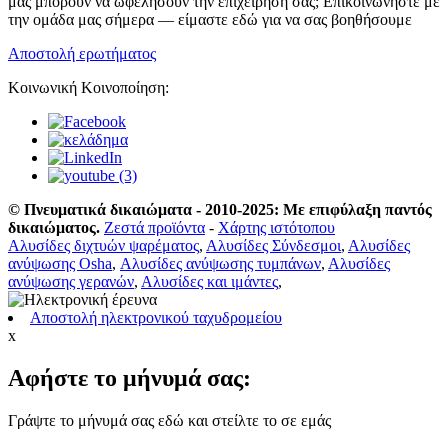
μας μπορούν να ωφελήσουν την επιχείρησή σας; Επικοινωνήστε με
την ομάδα μας σήμερα — είμαστε εδώ για να σας βοηθήσουμε
Αποστολή ερωτήματος
Κοινωνική Κοινοποίηση:
© Πνευματικά δικαιώματα - 2010-2025: Με επιφύλαξη παντός
δικαιώματος.
Ζεστά προϊόντα
-
Χάρτης ιστότοπου
Αλυσίδες διχτυών ψαρέματος
,
Αλυσίδες Σύνδεσμοι
,
Αλυσίδες
ανύψωσης Osha
,
Αλυσίδες ανύψωσης τυμπάνων
,
Αλυσίδες
ανύψωσης γερανών
,
Αλυσίδες και ιμάντες
,
Αποστολή ηλεκτρονικού ταχυδρομείου
x
Αφήστε το μήνυμά σας:
Γράψτε το μήνυμά σας εδώ και στείλτε το σε εμάς