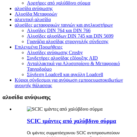
Αορτήρες από χαλύβδινο σύρμα
αλυσίδα ανύψωσης
Αλυσίδα Μεταφορών
αλιευτική αλυσίδα
αλυσίδες μεταφορικών ταινιών και ανελκυστήρων
Αλυσίδες DIN 764 και DIN 766
Αλυσίδες αλυσίδων DIN 745 και DIN 5699
Γρανάζια αλυσίδας στρογγυλής σύνδεσης
Επιλεγμένα Προμήθειες
Αλυσίδες ανύψωσης Crosby
Συνδετήρες αλυσίδας εξόρυξης AID
Ανταλλακτικά για Αλυσοπρίονο & Μεταφορικό
Ταινιοδρόμο
Σύνδεση Loadcell και αγκύλη Loadcell
Κύριοι σύνδεσμοι για ανύψωση εμπορευματοκιβωτίων
ανοιχτής θάλασσας
αλυσίδα ανύψωσης
SCIC ιμάντες από χαλύβδινο σύρμα
Οι ιμάντες συρματόσχοινου SCIC αντιπροσωπεύουν