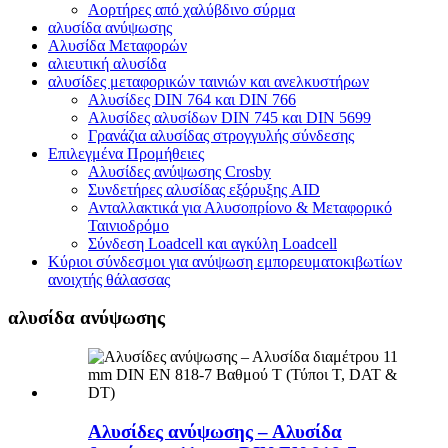
Αορτήρες από χαλύβδινο σύρμα
αλυσίδα ανύψωσης
Αλυσίδα Μεταφορών
αλιευτική αλυσίδα
αλυσίδες μεταφορικών ταινιών και ανελκυστήρων
Αλυσίδες DIN 764 και DIN 766
Αλυσίδες αλυσίδων DIN 745 και DIN 5699
Γρανάζια αλυσίδας στρογγυλής σύνδεσης
Επιλεγμένα Προμήθειες
Αλυσίδες ανύψωσης Crosby
Συνδετήρες αλυσίδας εξόρυξης AID
Ανταλλακτικά για Αλυσοπρίονο & Μεταφορικό
Ταινιοδρόμο
Σύνδεση Loadcell και αγκύλη Loadcell
Κύριοι σύνδεσμοι για ανύψωση εμπορευματοκιβωτίων
ανοιχτής θάλασσας
αλυσίδα ανύψωσης
Αλυσίδες ανύψωσης – Αλυσίδα