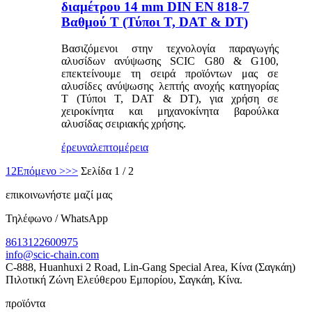
διαμέτρου 14 mm DIN EN 818-7
Βαθμού T (Τύποι T, DAT & DT)
Βασιζόμενοι στην τεχνολογία παραγωγής
αλυσίδων ανύψωσης SCIC G80 & G100,
επεκτείνουμε τη σειρά προϊόντων μας σε
αλυσίδες ανύψωσης λεπτής ανοχής κατηγορίας
T (Τύποι T, DAT & DT), για χρήση σε
χειροκίνητα και μηχανοκίνητα βαρούλκα
αλυσίδας σειριακής χρήσης.
έρευνα
λεπτομέρεια
1
2
Επόμενο >
>>
Σελίδα 1 / 2
επικοινωνήστε μαζί μας
Τηλέφωνο / WhatsApp
8613122600975
info@scic-chain.com
C-888, Huanhuxi 2 Road, Lin-Gang Special Area, Κίνα (Σαγκάη)
Πιλοτική Ζώνη Ελεύθερου Εμπορίου, Σαγκάη, Κίνα.
προϊόντα