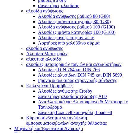
μπάρες πτήσης
συνδετήρες αλυσίδας
αλυσίδα ανύψωσης
Αλυσίδα ανύψωσης βαθμού 80 (G80)
Αλυσίδες ιμάντα κατηγορίας 80 (G80)
Αλυσίδα ανύψωσης βαθμού 100 (G100)
Αλυσίδες ιμάντα κατηγορίας 100 (G100)
Αλυσίδες ανύψωσης αντλιών
Αορτήρες από χαλύβδινο σύρμα
αλυσίδα ανύψωσης
Αλυσίδα Μεταφορών
αλιευτική αλυσίδα
αλυσίδες μεταφορικών ταινιών και ανελκυστήρων
Αλυσίδες DIN 764 και DIN 766
Αλυσίδες αλυσίδων DIN 745 και DIN 5699
Γρανάζια αλυσίδας στρογγυλής σύνδεσης
Επιλεγμένα Προμήθειες
Αλυσίδες ανύψωσης Crosby
Συνδετήρες αλυσίδας εξόρυξης AID
Ανταλλακτικά για Αλυσοπρίονο & Μεταφορικό
Ταινιοδρόμο
Σύνδεση Loadcell και αγκύλη Loadcell
Κύριοι σύνδεσμοι για ανύψωση
εμπορευματοκιβωτίων ανοιχτής θάλασσας
Μηχανική και Έρευνα και Ανάπτυξη