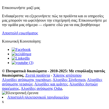
Επικοινωνήστε μαζί μας
Ενδιαφέρεστε να εξερευνήσετε πώς τα προϊόντα και οι υπηρεσίες
μας μπορούν να ωφελήσουν την επιχείρησή σας; Επικοινωνήστε με
την ομάδα μας σήμερα — είμαστε εδώ για να σας βοηθήσουμε
Αποστολή ερωτήματος
Κοινωνική Κοινοποίηση:
© Πνευματικά δικαιώματα - 2010-2025: Με επιφύλαξη παντός
δικαιώματος.
Ζεστά προϊόντα
-
Χάρτης ιστότοπου
Αλυσίδες ανύψωσης τυμπάνων
,
Αλυσίδες Σύνδεσμοι
,
Αλυσίδες
ανύψωσης γερανών
,
Αλυσίδες και ιμάντες
,
Αλυσίδες διχτυών
ψαρέματος
,
Αλυσίδες ανύψωσης Osha
,
Αποστολή ηλεκτρονικού ταχυδρομείου
x