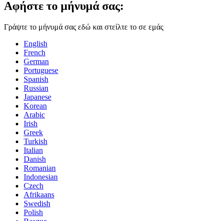
Αφήστε το μήνυμά σας:
Γράψτε το μήνυμά σας εδώ και στείλτε το σε εμάς
English
French
German
Portuguese
Spanish
Russian
Japanese
Korean
Arabic
Irish
Greek
Turkish
Italian
Danish
Romanian
Indonesian
Czech
Afrikaans
Swedish
Polish